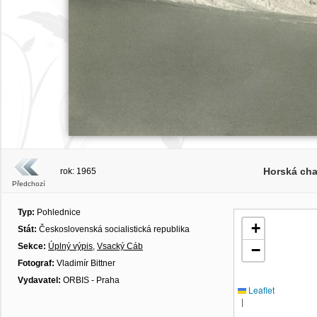
Horská ch
rok: 1965
Předchozí
Typ:
Pohlednice
+
Stát:
Československá socialistická republika
Sekce:
Úplný výpis
,
Vsacký Cáb
−
Fotograf:
Vladimír Bittner
Vydavatel:
ORBIS - Praha
Leaflet
|