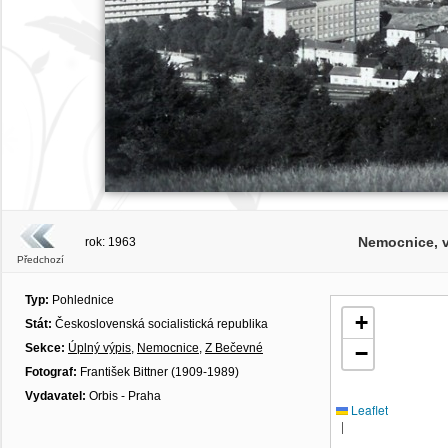
Nemocnice, 
rok: 1963
Předchozí
Typ:
Pohlednice
+
Stát:
Československá socialistická republika
Sekce:
Úplný výpis
,
Nemocnice
,
Z Bečevné
−
Fotograf:
František Bittner (1909-1989)
Vydavatel:
Orbis - Praha
Leaflet
|