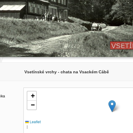
Vsetínské vrchy - chata na Vsackém Cábě
+
lika
−
Leaflet
|