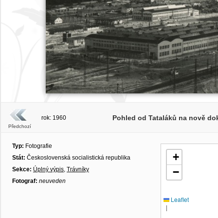
Pohled od Tataláků na nově dok
rok: 1960
Předchozí
Typ:
Fotografie
+
Stát:
Československá socialistická republika
Sekce:
Úplný výpis
,
Trávníky
−
Fotograf:
neuveden
Leaflet
|