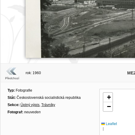
MEZ
rok: 1960
Předchozí
Typ:
Fotografie
+
Stát:
Československá socialistická republika
Sekce:
Úplný výpis
,
Trávníky
−
Fotograf:
neuveden
Leaflet
|