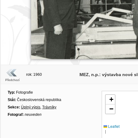
MEZ, n.p.: výstavba nové sl
rok: 1960
Předchozí
Typ:
Fotografie
+
Stát:
Československá republika
Sekce:
Úplný výpis
,
Trávníky
−
Fotograf:
neuveden
Leaflet
|