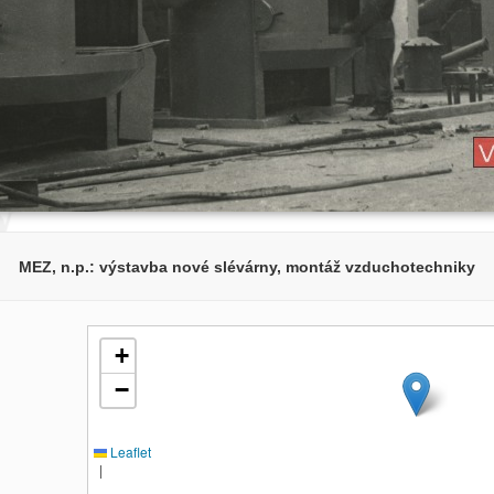
MEZ, n.p.: výstavba nové slévárny, montáž vzduchotechniky
+
−
Leaflet
|