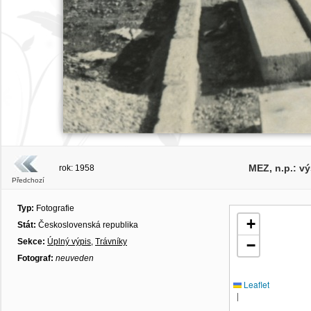
MEZ, n.p.: v
rok: 1958
Předchozí
Typ:
Fotografie
+
Stát:
Československá republika
Sekce:
Úplný výpis
,
Trávníky
−
Fotograf:
neuveden
Leaflet
|