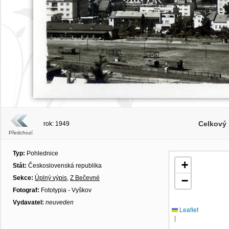
Celkový 
rok: 1949
Předchozí
Typ:
Pohlednice
+
Stát:
Československá republika
Sekce:
Úplný výpis
,
Z Bečevné
−
Fotograf:
Fototypia - Vyškov
Vydavatel:
neuveden
Leaflet
|