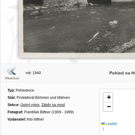
Pohled na H
rok: 1940
Předchozí
Typ:
Pohlednice
+
Stát:
Protektorát Böhmen und Mähren
Sekce:
Úplný výpis
,
Záběr na most
−
Fotograf:
František Bittner (1909 - 1989)
Vydavatel:
foto bittner
Leaflet
|