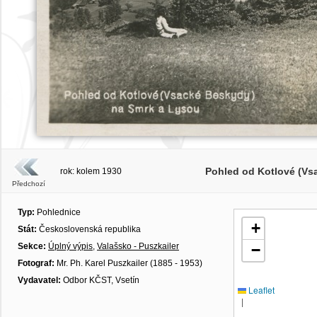
Pohled od Kotlové (Vs
rok: kolem 1930
Předchozí
Typ:
Pohlednice
+
Stát:
Československá republika
Sekce:
Úplný výpis
,
Valašsko - Puszkailer
−
Fotograf:
Mr. Ph. Karel Puszkailer (1885 - 1953)
Vydavatel:
Odbor KČST, Vsetín
Leaflet
|