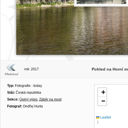
Pohled na Horní m
rok: 2017
Předchozí
Typ:
Fotografie - today
+
Stát:
Česká republika
Sekce:
Úplný výpis
,
Záběr na most
−
Fotograf:
Ondřej Hurta
Leaflet
|