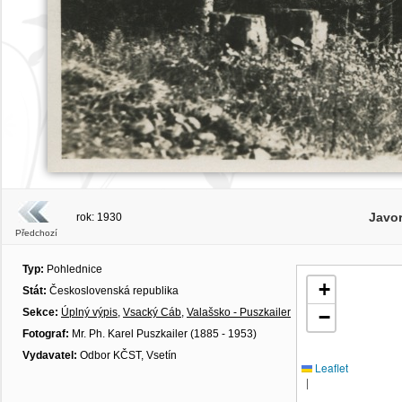
Javo
rok: 1930
Předchozí
Typ:
Pohlednice
+
Stát:
Československá republika
Sekce:
Úplný výpis
,
Vsacký Cáb
,
Valašsko - Puszkailer
−
Fotograf:
Mr. Ph. Karel Puszkailer (1885 - 1953)
Vydavatel:
Odbor KČST, Vsetín
Leaflet
|