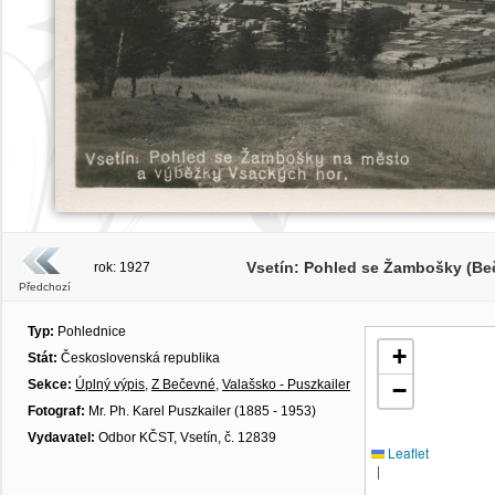
Vsetín: Pohled se Žambošky (Be
rok: 1927
Předchozí
Typ:
Pohlednice
+
Stát:
Československá republika
Sekce:
Úplný výpis
,
Z Bečevné
,
Valašsko - Puszkailer
−
Fotograf:
Mr. Ph. Karel Puszkailer (1885 - 1953)
Vydavatel:
Odbor KČST, Vsetín, č. 12839
Leaflet
|