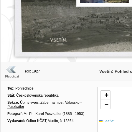
Vsetín: Pohled 
rok: 1927
Předchozí
Typ:
Pohlednice
+
Stát:
Československá republika
Sekce:
Úplný výpis
,
Záběr na most
,
Valašsko -
−
Puszkailer
Fotograf:
Mr. Ph. Karel Puszkailer (1885 - 1953)
Leaflet
Vydavatel:
Odbor KČST, Vsetín, č. 12864
|