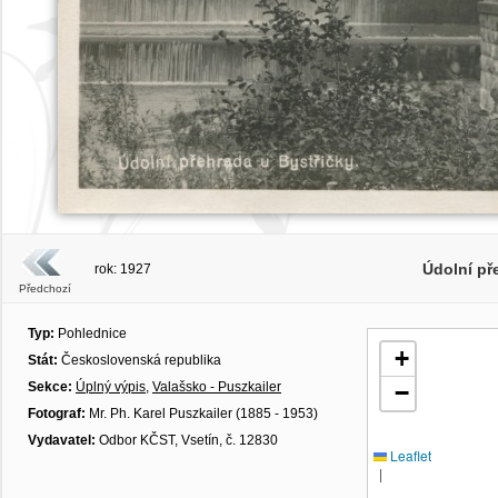
Údolní př
rok: 1927
Předchozí
Typ:
Pohlednice
+
Stát:
Československá republika
Sekce:
Úplný výpis
,
Valašsko - Puszkailer
−
Fotograf:
Mr. Ph. Karel Puszkailer (1885 - 1953)
Vydavatel:
Odbor KČST, Vsetín, č. 12830
Leaflet
|