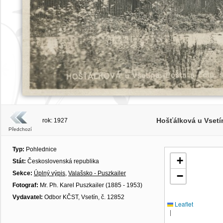
Hošťálková u Vsetín
rok: 1927
Předchozí
Typ:
Pohlednice
+
Stát:
Československá republika
Sekce:
Úplný výpis
,
Valašsko - Puszkailer
−
Fotograf:
Mr. Ph. Karel Puszkailer (1885 - 1953)
Vydavatel:
Odbor KČST, Vsetín, č. 12852
Leaflet
|