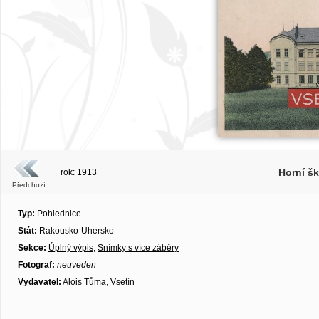
Horní šk
rok: 1913
Předchozí
Typ:
Pohlednice
Stát:
Rakousko-Uhersko
Sekce:
Úplný výpis
,
Snímky s více záběry
Fotograf:
neuveden
Vydavatel:
Alois Tůma, Vsetín