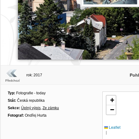
Poh
rok: 2017
Předchozí
Typ:
Fotografie - today
+
Stát:
Česká republika
Sekce:
Úplný výpis
,
Ze zámku
−
Fotograf:
Ondřej Hurta
Leaflet
|