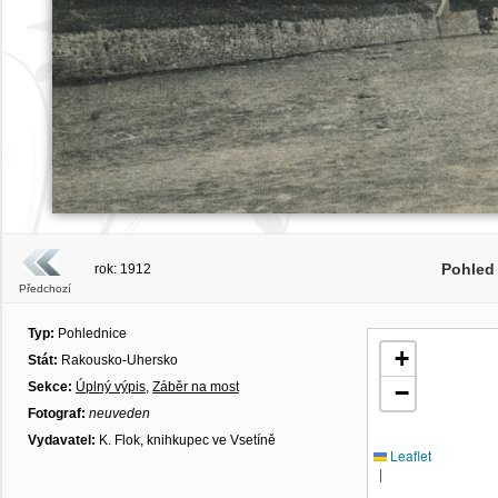
Pohled
rok: 1912
Předchozí
Typ:
Pohlednice
+
Stát:
Rakousko-Uhersko
Sekce:
Úplný výpis
,
Záběr na most
−
Fotograf:
neuveden
Vydavatel:
K. Flok, knihkupec ve Vsetíně
Leaflet
|