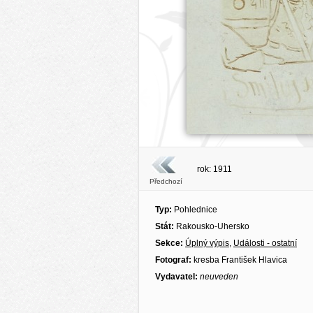
rok: 1911
Předchozí
Typ:
Pohlednice
Stát:
Rakousko-Uhersko
Sekce:
Úplný výpis
,
Události - ostatní
Fotograf:
kresba František Hlavica
Vydavatel:
neuveden