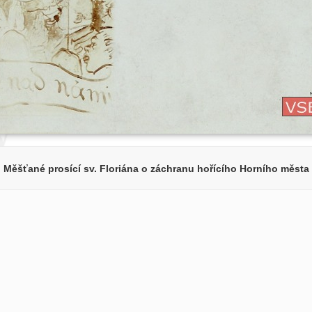
Měšťané prosící sv. Floriána o záchranu hořícího Horního města