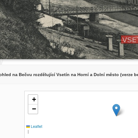
hled na Bečvu rozdělující Vsetín na Horní a Dolní město (verze 
+
−
Leaflet
|