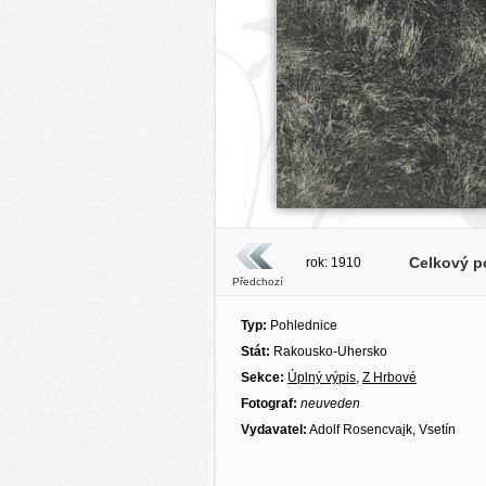
Celkový po
rok: 1910
Předchozí
Typ:
Pohlednice
Stát:
Rakousko-Uhersko
Sekce:
Úplný výpis
,
Z Hrbové
Fotograf:
neuveden
Vydavatel:
Adolf Rosencvajk, Vsetín