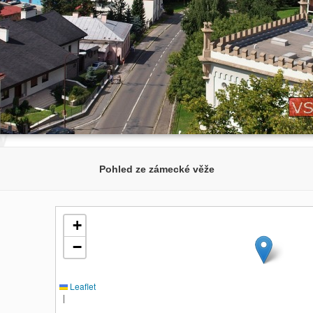
Pohled ze zámecké věže
+
−
Leaflet
|