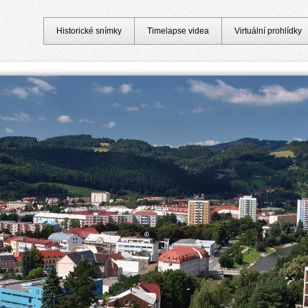
Historické snímky
Timelapse videa
Virtuální prohlídky