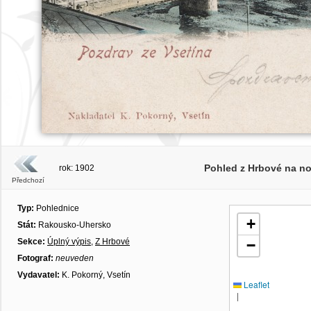
Pohled z Hrbové na no
rok: 1902
Předchozí
Typ:
Pohlednice
+
Stát:
Rakousko-Uhersko
Sekce:
Úplný výpis
,
Z Hrbové
−
Fotograf:
neuveden
Vydavatel:
K. Pokorný, Vsetín
Leaflet
|