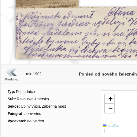
Pohled od nového železnéh
rok: 1902
Předchozí
Typ:
Pohlednice
+
Stát:
Rakousko-Uhersko
Sekce:
Úplný výpis
,
Záběr na most
−
Fotograf:
neuveden
Vydavatel:
neuveden
Leaflet
|