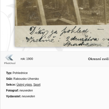
Okresní cvi
rok: 1900
Předchozí
Typ:
Pohlednice
Stát:
Rakousko-Uhersko
Sekce:
Úplný výpis
,
Sport
Fotograf:
neuveden
Vydavatel:
neuveden