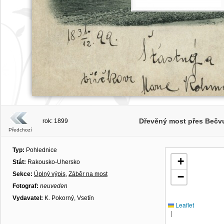
Dřevěný most přes Bečvu
rok: 1899
Předchozí
Typ:
Pohlednice
+
Stát:
Rakousko-Uhersko
Sekce:
Úplný výpis
,
Záběr na most
−
Fotograf:
neuveden
Vydavatel:
K. Pokorný, Vsetín
Leaflet
|