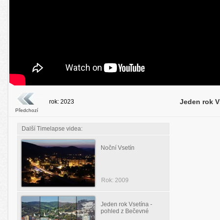
Jeden rok V
rok: 2023
Předchozí
Další Timelapse videa:
Noční Vsetín
Rok: 2009
Jeden rok Vsetína -
pohled z Bečevné