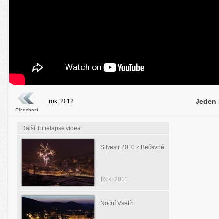
Jeden 
rok: 2012
Předchozí
Další Timelapse videa:
Silvestr 2010 z Bečevné
Rok: 2011
Noční Vsetín