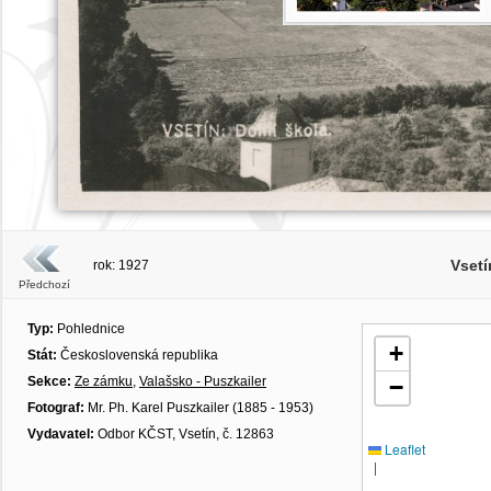
Vsetí
rok: 1927
Předchozí
Typ:
Pohlednice
+
Stát:
Československá republika
Sekce:
Ze zámku
,
Valašsko - Puszkailer
−
Fotograf:
Mr. Ph. Karel Puszkailer (1885 - 1953)
Vydavatel:
Odbor KČST, Vsetín, č. 12863
Leaflet
|