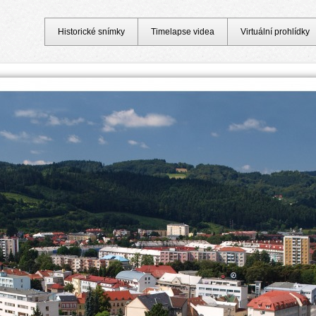
Historické snímky
Timelapse videa
Virtuální prohlídky