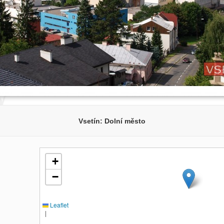
Vsetín: Dolní město
+
−
Leaflet
|