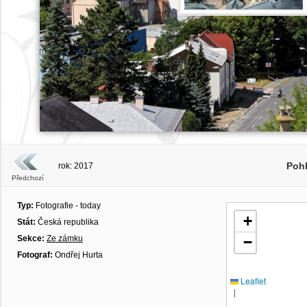
Poh
rok: 2017
Předchozí
Typ:
Fotografie - today
+
Stát:
Česká republika
Sekce:
Ze zámku
−
Fotograf:
Ondřej Hurta
Leaflet
|