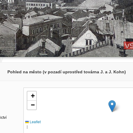
Pohled na město (v pozadí uprostřed továrna J. a J. Kohn)
+
−
ctví
Leaflet
|