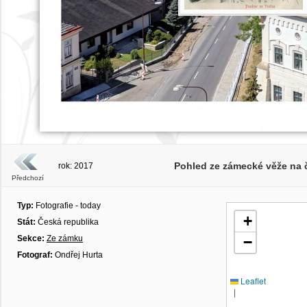
Pohled ze zámecké věže na č
rok: 2017
Předchozí
Typ:
Fotografie - today
+
Stát:
Česká republika
Sekce:
Ze zámku
−
Fotograf:
Ondřej Hurta
Leaflet
|