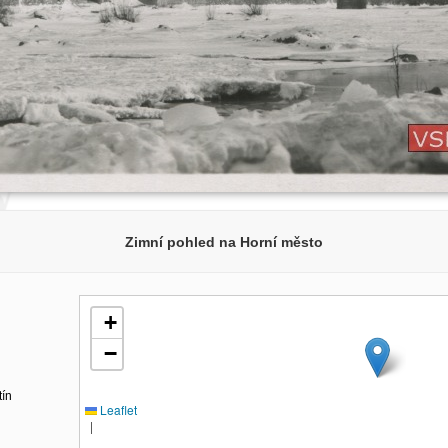
Zimní pohled na Horní město
+
−
tín
Leaflet
|