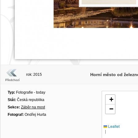
Horní město od želez
rok: 2015
Předchozí
Typ:
Fotografie - today
+
Stát:
Česká republika
Sekce:
Záběr na most
−
Fotograf:
Ondřej Hurta
Leaflet
|