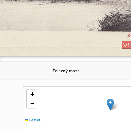
Železný most
+
−
Leaflet
|