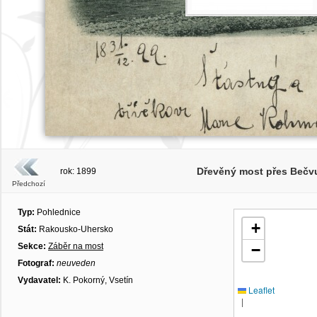
Dřevěný most přes Bečvu
rok: 1899
Předchozí
Typ:
Pohlednice
+
Stát:
Rakousko-Uhersko
Sekce:
Záběr na most
−
Fotograf:
neuveden
Vydavatel:
K. Pokorný, Vsetín
Leaflet
|