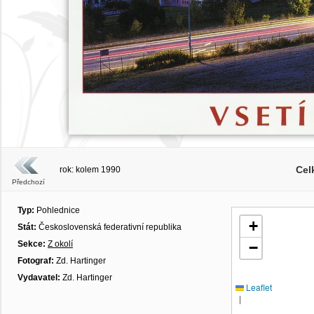
Cel
rok: kolem 1990
Předchozí
Typ:
Pohlednice
+
Stát:
Československá federativní republika
Sekce:
Z okolí
−
Fotograf:
Zd. Hartinger
Vydavatel:
Zd. Hartinger
Leaflet
|