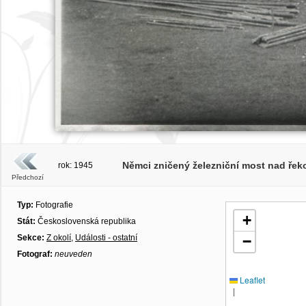
Němci zničený železniční most nad řekou
rok: 1945
Předchozí
Typ:
Fotografie
+
Stát:
Československá republika
Sekce:
Z okolí
,
Události - ostatní
−
Fotograf:
neuveden
Leaflet
|