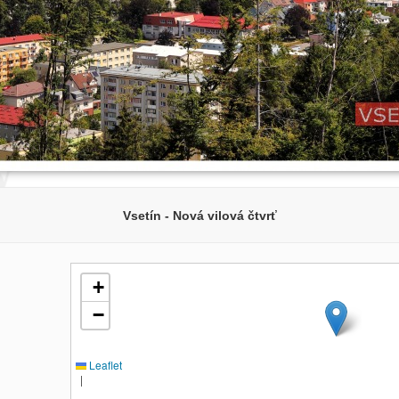
Vsetín - Nová vilová čtvrť
+
−
Leaflet
|