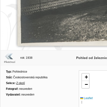
Pohled od železnic
rok: 1938
Předchozí
Typ:
Pohlednice
+
Stát:
Československá republika
Sekce:
Z okolí
−
Fotograf:
neuveden
Vydavatel:
neuveden
Leaflet
|