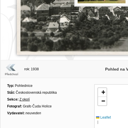
Pohled na 
rok: 1938
Předchozí
Typ:
Pohlednice
+
Stát:
Československá republika
Sekce:
Z okolí
−
Fotograf:
Grafo Čuda Holice
Vydavatel:
neuveden
Leaflet
|