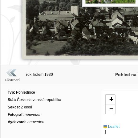
Pohled na 
rok: kolem 1930
Předchozí
Typ:
Pohlednice
+
Stát:
Československá republika
Sekce:
Z okolí
−
Fotograf:
neuveden
Vydavatel:
neuveden
Leaflet
|