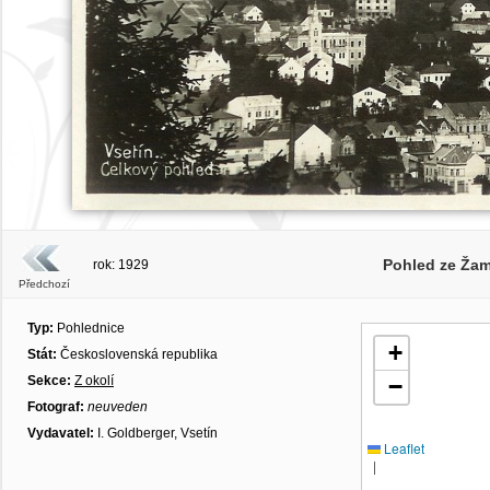
Pohled ze Ža
rok: 1929
Předchozí
Typ:
Pohlednice
+
Stát:
Československá republika
Sekce:
Z okolí
−
Fotograf:
neuveden
Vydavatel:
I. Goldberger, Vsetín
Leaflet
|