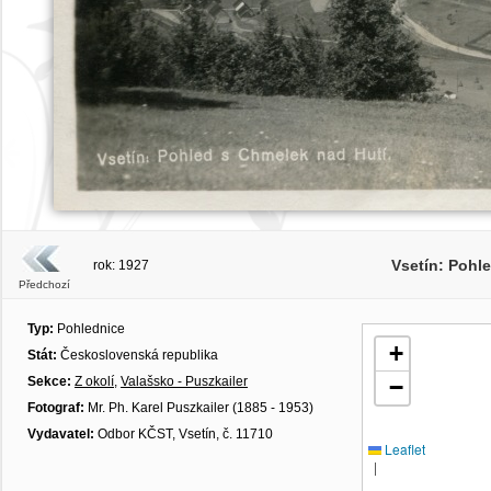
Vsetín: Pohl
rok: 1927
Předchozí
Typ:
Pohlednice
+
Stát:
Československá republika
Sekce:
Z okolí
,
Valašsko - Puszkailer
−
Fotograf:
Mr. Ph. Karel Puszkailer (1885 - 1953)
Vydavatel:
Odbor KČST, Vsetín, č. 11710
Leaflet
|