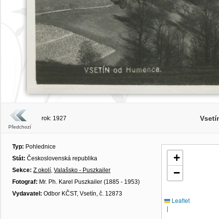
Vsetí
rok: 1927
Předchozí
Typ:
Pohlednice
+
Stát:
Československá republika
Sekce:
Z okolí
,
Valašsko - Puszkailer
−
Fotograf:
Mr. Ph. Karel Puszkailer (1885 - 1953)
Vydavatel:
Odbor KČST, Vsetín, č. 12873
Leaflet
|