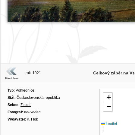
Celkový záběr na Vs
rok: 1921
Předchozí
Typ:
Pohlednice
+
Stát:
Československá republika
Sekce:
Z okolí
−
Fotograf:
neuveden
Vydavatel:
K. Flok
Leaflet
|