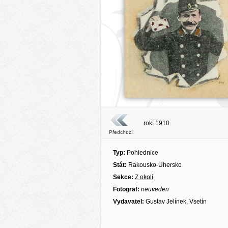
rok: 1910
Předchozí
Typ:
Pohlednice
Stát:
Rakousko-Uhersko
Sekce:
Z okolí
Fotograf:
neuveden
Vydavatel:
Gustav Jelínek, Vsetín