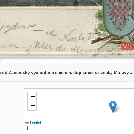
n od Žambošky východním směrem, dopisnice se znaky Moravy a
+
−
Leaflet
|