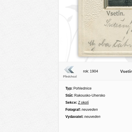
Vsetí
rok: 1904
Předchozí
Typ:
Pohlednice
Stát:
Rakousko-Uhersko
Sekce:
Z okolí
Fotograf:
neuveden
Vydavatel:
neuveden